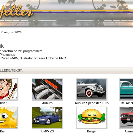
 8 august 2026
ik
e foretrukne 2D programmer:
 Photoshop
: CorelDRAW, Illustrator og Xara Extreme PRO
ILLEDE/TEKST:
Artist
Auburn
Auburn Speedster 1935
Bel Air
Bier
BMW Z3
Burger
Cama