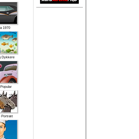
a 1970
g Dykkere
 Popular
 Portræt