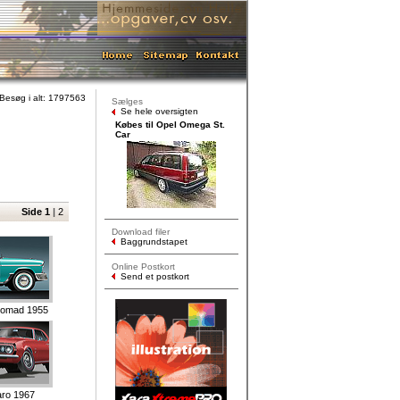
Besøg i alt: 1797563
Sælges
Se hele oversigten
Købes til Opel Omega St.
Car
Side 1
|
2
Download filer
Baggrundstapet
Online Postkort
Send et postkort
 Nomad 1955
ro 1967