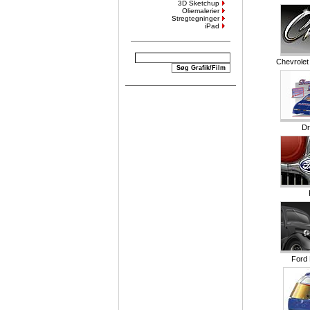
3D Sketchup
Oliemalerier
Stregtegninger
iPad
Chevrole
Dr
Ford 