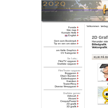
Velkommen lørdag,
Forside
Site map
Kontakt Helle
English
2D Graf
Gem som Bookmark
Herunder min
Tip en ven om siden
Billedgrafik
:
Vektorgrafik
om Helle Graphics
CV Kategorier
KLIK PÅ B
Se f.eks.:
Film/TV opgaver
Grafiske opgaver
Film/Teater opgaver
Bryggeren
Olsen Banden
Edderkoppen
Krøniken
Teater/Revy
Diverse filmopgaver
Grafiske genrer
Airbrush
Akvarel
Croquis/Pastel
2D grafik
3D grafik