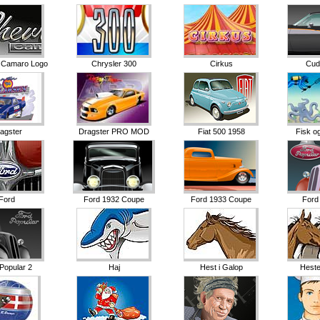
t Camaro Logo
Chrysler 300
Cirkus
Cud
agster
Dragster PRO MOD
Fiat 500 1958
Fisk o
Ford
Ford 1932 Coupe
Ford 1933 Coupe
Ford
Popular 2
Haj
Hest i Galop
Heste