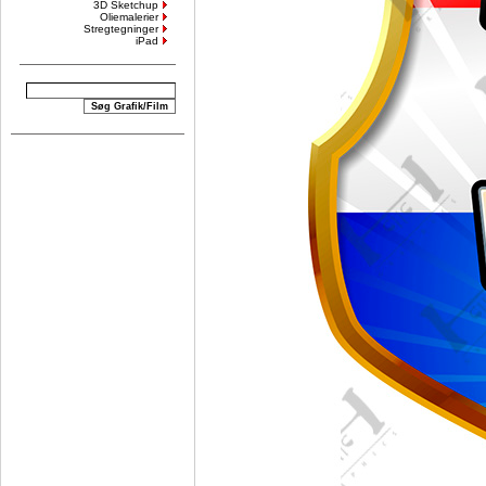
3D Sketchup
Oliemalerier
Stregtegninger
iPad