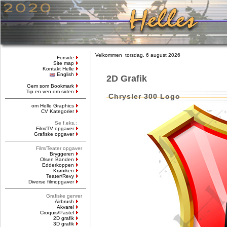
Velkommen torsdag, 6 august 2026
Forside
Site map
Kontakt Helle
English
2D Grafik
Gem som Bookmark
Tip en ven om siden
Chrysler 300 Logo
om Helle Graphics
CV Kategorier
Se f.eks.:
Film/TV opgaver
Grafiske opgaver
Film/Teater opgaver
Bryggeren
Olsen Banden
Edderkoppen
Krøniken
Teater/Revy
Diverse filmopgaver
Grafiske genrer
Airbrush
Akvarel
Croquis/Pastel
2D grafik
3D grafik