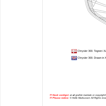
Chrysler 300. Tegnet i 
Chrysler 300. Drawn in
!!! Husk venligst:
at
al
grafisk matriale er copyrig
!!! Please notice:
© Helle Markussen All Rights reser