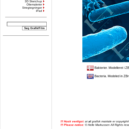
3D Sketchup
Oliemalerier
Stregtegninger
iPad
Bakterier. Modelleret i Z
Bacteria. Modeled in ZBr
!!! Husk venligst:
at
al
grafisk matriale er copyrig
!!! Please notice:
© Helle Markussen All Rights reser