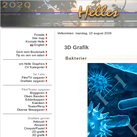
Velkommen mandag, 10 august 2026
Forside
Site map
Kontakt Helle
English
3D Grafik
Gem som Bookmark
Tip en ven om siden
Bakterier
om Helle Graphics
CV Kategorier
Se f.eks.:
Film/TV opgaver
Grafiske opgaver
Film/Teater opgaver
Bryggeren
Olsen Banden
Edderkoppen
Krøniken
Teater/Revy
Diverse filmopgaver
Grafiske genrer
Airbrush
Akvarel
Croquis/Pastel
2D grafik
3D grafik