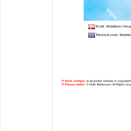
El stik. Modelleret i He
Electrical cords. Modele
!!! Husk venligst:
at
al
grafisk matriale er copyrig
!!! Please notice:
© Helle Markussen All Rights reser