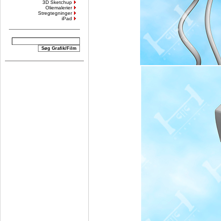
3D Sketchup
Oliemalerier
Stregtegninger
iPad