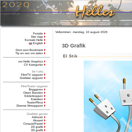
Velkommen mandag, 10 august 2026
Forside
Site map
Kontakt Helle
English
3D Grafik
Gem som Bookmark
Tip en ven om siden
El Stik
om Helle Graphics
CV Kategorier
Se f.eks.:
Film/TV opgaver
Grafiske opgaver
Film/Teater opgaver
Bryggeren
Olsen Banden
Edderkoppen
Krøniken
Teater/Revy
Diverse filmopgaver
Grafiske genrer
Airbrush
Akvarel
Croquis/Pastel
2D grafik
3D grafik