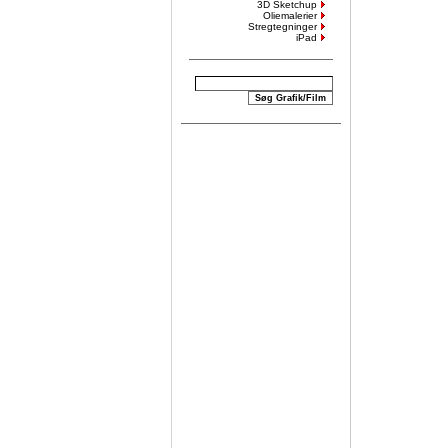
3D Sketchup
Oliemalerier
Stregtegninger
iPad