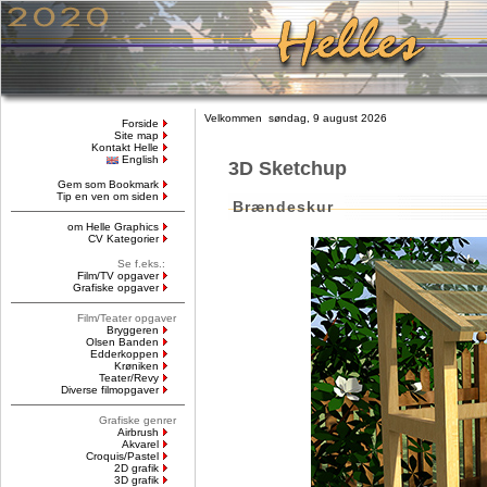
Velkommen søndag, 9 august 2026
Forside
Site map
Kontakt Helle
English
3D Sketchup
Gem som Bookmark
Tip en ven om siden
Brændeskur
om Helle Graphics
CV Kategorier
Se f.eks.:
Film/TV opgaver
Grafiske opgaver
Film/Teater opgaver
Bryggeren
Olsen Banden
Edderkoppen
Krøniken
Teater/Revy
Diverse filmopgaver
Grafiske genrer
Airbrush
Akvarel
Croquis/Pastel
2D grafik
3D grafik