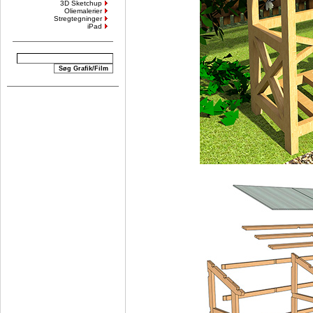
3D Sketchup
Oliemalerier
Stregtegninger
iPad