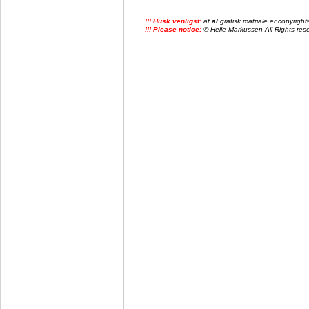
!!! Husk venligst:
at
al
grafisk matriale er copyrig
!!! Please notice:
© Helle Markussen All Rights reser