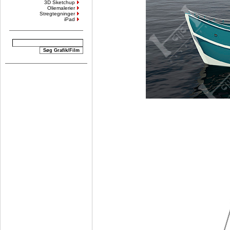
3D Sketchup
Oliemalerier
Stregtegninger
iPad