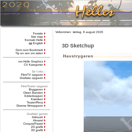
Velkommen lørdag, 8 august 2026
Forside
Site map
Kontakt Helle
English
3D Sketchup
Gem som Bookmark
Tip en ven om siden
Havstrygeren
om Helle Graphics
CV Kategorier
Se f.eks.:
Film/TV opgaver
Grafiske opgaver
Film/Teater opgaver
Bryggeren
Olsen Banden
Edderkoppen
Krøniken
Teater/Revy
Diverse filmopgaver
Grafiske genrer
Airbrush
Akvarel
Croquis/Pastel
2D grafik
3D grafik