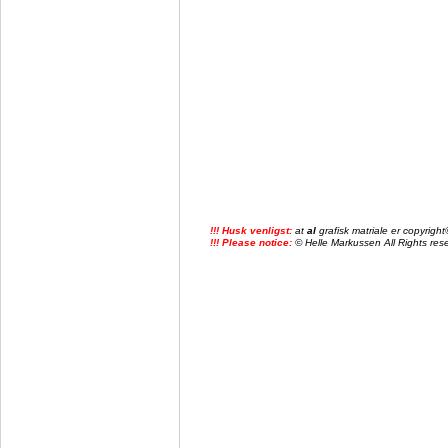
!!! Husk venligst:
at
al
grafisk matriale er copyrig
!!! Please notice:
© Helle Markussen All Rights reser