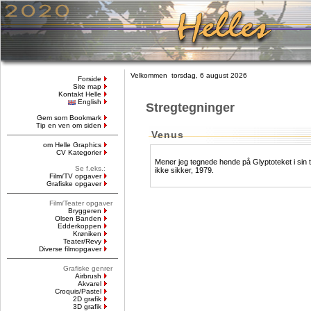
Velkommen torsdag, 6 august 2026
Forside
Site map
Kontakt Helle
English
Stregtegninger
Gem som Bookmark
Tip en ven om siden
Venus
om Helle Graphics
CV Kategorier
Mener jeg tegnede hende på Glyptoteket i sin t
Se f.eks.:
ikke sikker, 1979.
Film/TV opgaver
Grafiske opgaver
Film/Teater opgaver
Bryggeren
Olsen Banden
Edderkoppen
Krøniken
Teater/Revy
Diverse filmopgaver
Grafiske genrer
Airbrush
Akvarel
Croquis/Pastel
2D grafik
3D grafik