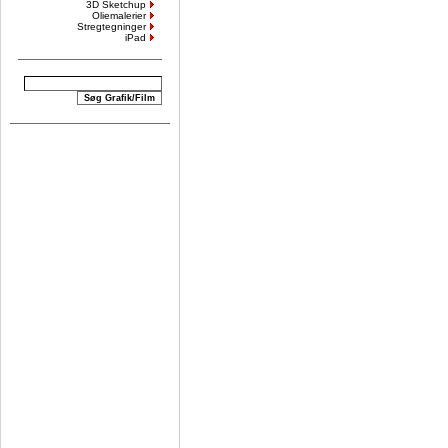
3D Sketchup
Oliemalerier
Stregtegninger
iPad