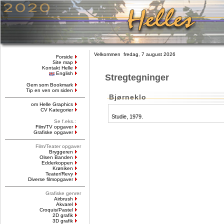
Velkommen fredag, 7 august 2026
Forside
Site map
Kontakt Helle
English
Stregtegninger
Gem som Bookmark
Tip en ven om siden
Bjørneklo
om Helle Graphics
CV Kategorier
Studie, 1979.
Se f.eks.:
Film/TV opgaver
Grafiske opgaver
Film/Teater opgaver
Bryggeren
Olsen Banden
Edderkoppen
Krøniken
Teater/Revy
Diverse filmopgaver
Grafiske genrer
Airbrush
Akvarel
Croquis/Pastel
2D grafik
3D grafik