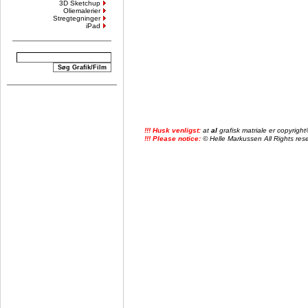
3D Sketchup
Oliemalerier
Stregtegninger
iPad
!!! Husk venligst:
at
al
grafisk matriale er copyrig
!!! Please notice:
© Helle Markussen All Rights reser