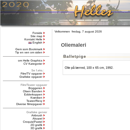
Velkommen fredag, 7 august 2026
Forside
Site map
Kontakt Helle
English
Oliemaleri
Gem som Bookmark
Tip en ven om siden
Balletpige
om Helle Graphics
CV Kategorier
Olie på lærred, 100 x 65 cm, 1992.
Se f.eks.:
Film/TV opgaver
Grafiske opgaver
Film/Teater opgaver
Bryggeren
Olsen Banden
Edderkoppen
Krøniken
Teater/Revy
Diverse filmopgaver
Grafiske genrer
Airbrush
Akvarel
Croquis/Pastel
2D grafik
3D grafik