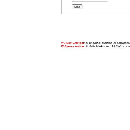
!!! Husk venligst:
at
al
grafisk matriale er copyrig
!!! Please notice:
© Helle Markussen All Rights reser