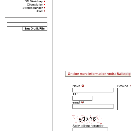
3D Sketchup
Oliemalerier
Stregtegninger
iPad
Ønsker mere information vedr.: Balletpig
Navn
Besked
Tlf.:
email
Skriv tallene herunder: