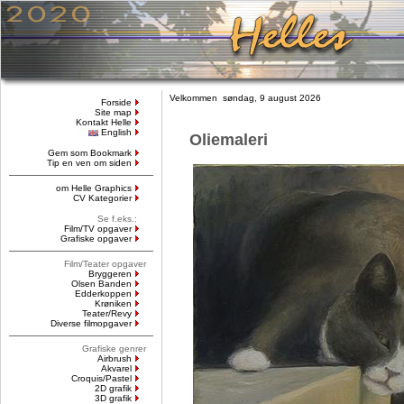
Velkommen søndag, 9 august 2026
Forside
Site map
Kontakt Helle
English
Oliemaleri
Gem som Bookmark
Tip en ven om siden
om Helle Graphics
CV Kategorier
Se f.eks.:
Film/TV opgaver
Grafiske opgaver
Film/Teater opgaver
Bryggeren
Olsen Banden
Edderkoppen
Krøniken
Teater/Revy
Diverse filmopgaver
Grafiske genrer
Airbrush
Akvarel
Croquis/Pastel
2D grafik
3D grafik