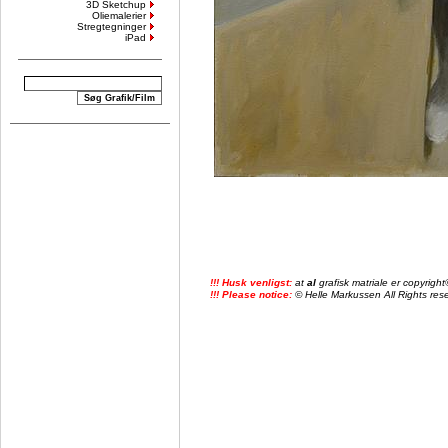
3D Sketchup
Oliemalerier
Stregtegninger
iPad
!!! Husk venligst:
at
al
grafisk matriale er copyrig
!!! Please notice:
© Helle Markussen All Rights reser