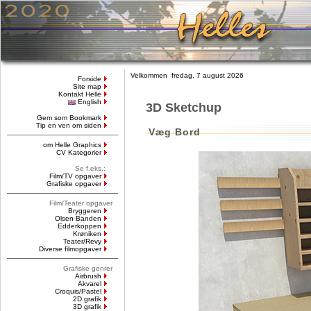
Velkommen fredag, 7 august 2026
Forside
Site map
Kontakt Helle
English
3D Sketchup
Gem som Bookmark
Tip en ven om siden
Væg Bord
om Helle Graphics
CV Kategorier
Se f.eks.:
Film/TV opgaver
Grafiske opgaver
Film/Teater opgaver
Bryggeren
Olsen Banden
Edderkoppen
Krøniken
Teater/Revy
Diverse filmopgaver
Grafiske genrer
Airbrush
Akvarel
Croquis/Pastel
2D grafik
3D grafik