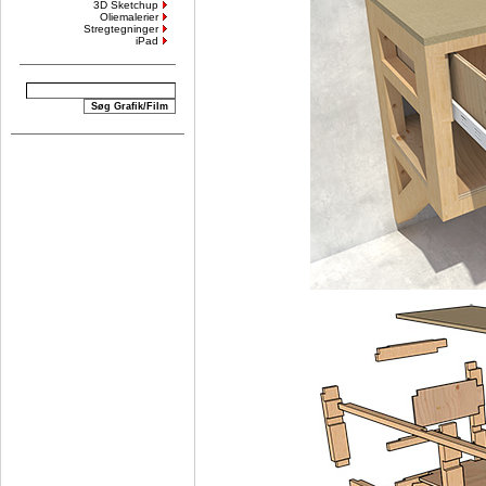
3D Sketchup
Oliemalerier
Stregtegninger
iPad