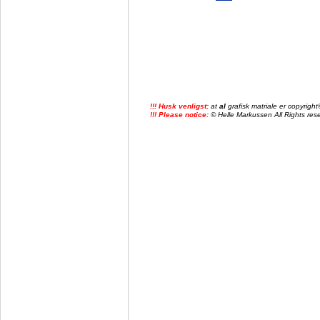
!!! Husk venligst:
at
al
grafisk matriale er copyrig
!!! Please notice:
© Helle Markussen All Rights reser