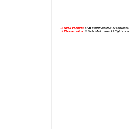
!!! Husk venligst:
at
al
grafisk matriale er copyrig
!!! Please notice:
© Helle Markussen All Rights reser