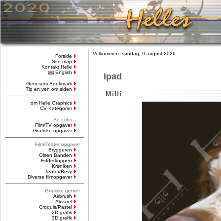
Velkommen søndag, 9 august 2026
Forside
Site map
Kontakt Helle
English
Ipad
Gem som Bookmark
Tip en ven om siden
Milli
om Helle Graphics
CV Kategorier
Se f.eks.:
Film/TV opgaver
Grafiske opgaver
Film/Teater opgaver
Bryggeren
Olsen Banden
Edderkoppen
Krøniken
Teater/Revy
Diverse filmopgaver
Grafiske genrer
Airbrush
Akvarel
Croquis/Pastel
2D grafik
3D grafik