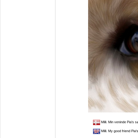
Milli. Min veninde Pia's 
Milli. My good friend Pia