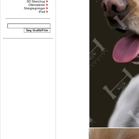
3D Sketchup
Oliemalerier
Stregtegninger
iPad