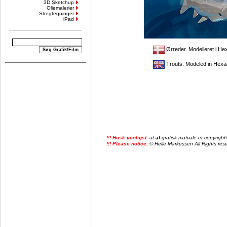
3D Sketchup
Oliemalerier
Stregtegninger
iPad
Ørreder. Modelleret i H
Trouts. Modeled in Hexa
!!! Husk venligst:
at
al
grafisk matriale er copyrig
!!! Please notice:
© Helle Markussen All Rights reser