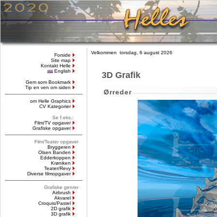
Velkommen torsdag, 6 august 2026
Forside
Site map
Kontakt Helle
English
3D Grafik
Gem som Bookmark
Tip en ven om siden
Ørreder
om Helle Graphics
CV Kategorier
Se f.eks.:
Film/TV opgaver
Grafiske opgaver
Film/Teater opgaver
Bryggeren
Olsen Banden
Edderkoppen
Krøniken
Teater/Revy
Diverse filmopgaver
Grafiske genrer
Airbrush
Akvarel
Croquis/Pastel
2D grafik
3D grafik