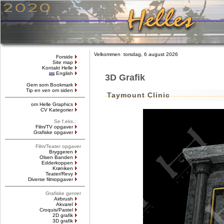
Velkommen torsdag, 6 august 2026
Forside
Site map
Kontakt Helle
English
3D Grafik
Gem som Bookmark
Tip en ven om siden
Taymount Clinic
om Helle Graphics
CV Kategorier
Se f.eks.:
Film/TV opgaver
Grafiske opgaver
Film/Teater opgaver
Bryggeren
Olsen Banden
Edderkoppen
Krøniken
Teater/Revy
Diverse filmopgaver
Grafiske genrer
Airbrush
Akvarel
Croquis/Pastel
2D grafik
3D grafik