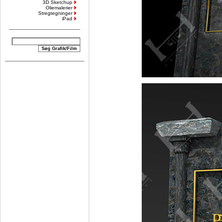
3D Sketchup
Oliemalerier
Stregtegninger
iPad