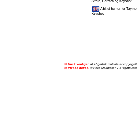
Strata, Carrara og Keyshot.
A bit of humor for Taymo
Keyshot.
!!! Husk venligst:
at
al
grafisk matriale er copyrig
!!! Please notice:
© Helle Markussen All Rights reser