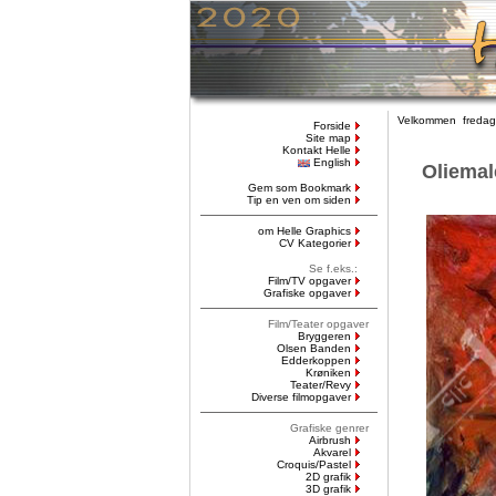
Velkommen fredag,
Forside
Site map
Kontakt Helle
English
Oliemal
Gem som Bookmark
Tip en ven om siden
om Helle Graphics
CV Kategorier
Se f.eks.:
Film/TV opgaver
Grafiske opgaver
Film/Teater opgaver
Bryggeren
Olsen Banden
Edderkoppen
Krøniken
Teater/Revy
Diverse filmopgaver
Grafiske genrer
Airbrush
Akvarel
Croquis/Pastel
2D grafik
3D grafik