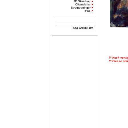
3D Sketchup
Oliemalerier
Stregtegninger
iPad
!!! Husk venli
!!! Please not