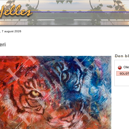
 7 august 2026
eri
Den bl
Oli