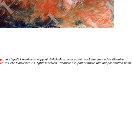
gst:
at
al
grafisk matriale er copyright©HelleMarkussen og må IKKE benyttes uden tilladelse.
ice:
© Helle Markussen All Rights reserved. Production in part or whole with out prior written permis