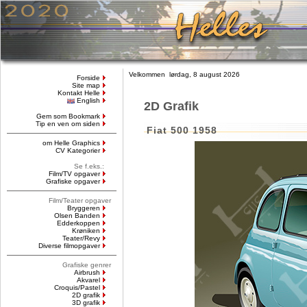
Velkommen lørdag, 8 august 2026
Forside
Site map
Kontakt Helle
English
2D Grafik
Gem som Bookmark
Tip en ven om siden
Fiat 500 1958
om Helle Graphics
CV Kategorier
Se f.eks.:
Film/TV opgaver
Grafiske opgaver
Film/Teater opgaver
Bryggeren
Olsen Banden
Edderkoppen
Krøniken
Teater/Revy
Diverse filmopgaver
Grafiske genrer
Airbrush
Akvarel
Croquis/Pastel
2D grafik
3D grafik