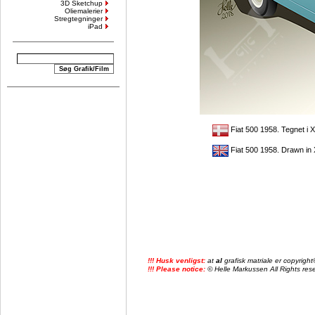
3D Sketchup
Oliemalerier
Stregtegninger
iPad
Fiat 500 1958. Tegnet i
Fiat 500 1958. Drawn in
!!! Husk venligst:
at
al
grafisk matriale er copyrig
!!! Please notice:
© Helle Markussen All Rights reser