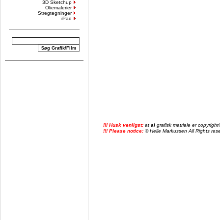
3D Sketchup
Oliemalerier
Stregtegninger
iPad
!!! Husk venligst:
at
al
grafisk matriale er copyrig
!!! Please notice:
© Helle Markussen All Rights reser