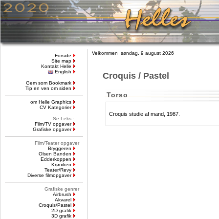
Velkommen søndag, 9 august 2026
Forside
Site map
Kontakt Helle
English
Croquis / Pastel
Gem som Bookmark
Tip en ven om siden
Torso
om Helle Graphics
CV Kategorier
Croquis studie af mand, 1987.
Se f.eks.:
Film/TV opgaver
Grafiske opgaver
Film/Teater opgaver
Bryggeren
Olsen Banden
Edderkoppen
Krøniken
Teater/Revy
Diverse filmopgaver
Grafiske genrer
Airbrush
Akvarel
Croquis/Pastel
2D grafik
3D grafik