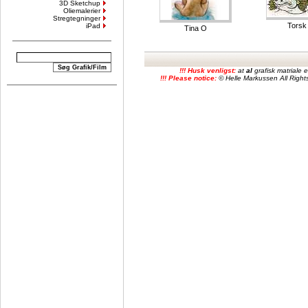
3D Sketchup
Oliemalerier
Stregtegninger
Torsk
iPad
Tina O
!!! Husk venligst:
at
al
grafisk matriale
!!! Please notice:
© Helle Markussen All Rights 