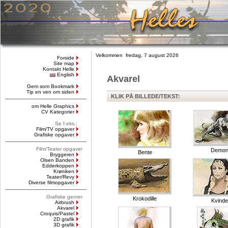
Velkommen fredag, 7 august 2026
Forside
Site map
Kontakt Helle
English
Akvarel
Gem som Bookmark
Tip en ven om siden
KLIK PÅ BILLEDE/TEKST:
om Helle Graphics
CV Kategorier
Se f.eks.:
Film/TV opgaver
Grafiske opgaver
Film/Teater opgaver
Demo
Bente
Bryggeren
Olsen Banden
Edderkoppen
Krøniken
Teater/Revy
Diverse filmopgaver
Grafiske genrer
Krokodille
Kvinde
Airbrush
Akvarel
Croquis/Pastel
2D grafik
3D grafik