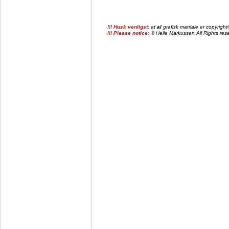
!!! Husk venligst:
at
al
grafisk matriale er copyrig
!!! Please notice:
© Helle Markussen All Rights reser