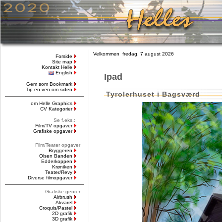
Velkommen fredag, 7 august 2026
Forside
Site map
Kontakt Helle
English
Ipad
Gem som Bookmark
Tip en ven om siden
Tyrolerhuset i Bagsværd
om Helle Graphics
CV Kategorier
Se f.eks.:
Film/TV opgaver
Grafiske opgaver
Film/Teater opgaver
Bryggeren
Olsen Banden
Edderkoppen
Krøniken
Teater/Revy
Diverse filmopgaver
Grafiske genrer
Airbrush
Akvarel
Croquis/Pastel
2D grafik
3D grafik