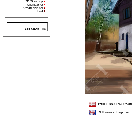
3D Sketchup
Oliemalerier
Stregtegninger
iPad
Tyrolerhuset i Bagsværd
Old house in Bagsværd,