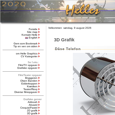
Velkommen søndag, 9 august 2026
Forside
Site map
Kontakt Helle
English
3D Grafik
Gem som Bookmark
Tip en ven om siden
Dåse Telefon
om Helle Graphics
CV Kategorier
Se f.eks.:
Film/TV opgaver
Grafiske opgaver
Film/Teater opgaver
Bryggeren
Olsen Banden
Edderkoppen
Krøniken
Teater/Revy
Diverse filmopgaver
Grafiske genrer
Airbrush
Akvarel
Croquis/Pastel
2D grafik
3D grafik