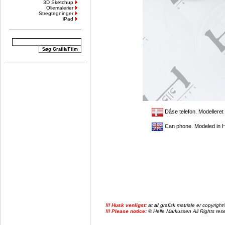
3D Sketchup
Oliemalerier
Stregtegninger
iPad
Dåse telefon. Modelleret
Can phone. Modeled in 
!!! Husk venligst:
at
al
grafisk matriale er copyrig
!!! Please notice:
© Helle Markussen All Rights reser