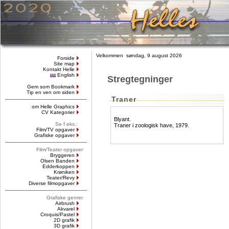
Velkommen søndag, 9 august 2026
Forside
Site map
Kontakt Helle
English
Stregtegninger
Gem som Bookmark
Tip en ven om siden
Traner
om Helle Graphics
CV Kategorier
Blyant.
Se f.eks.:
Traner i zoologisk have, 1979.
Film/TV opgaver
Grafiske opgaver
Film/Teater opgaver
Bryggeren
Olsen Banden
Edderkoppen
Krøniken
Teater/Revy
Diverse filmopgaver
Grafiske genrer
Airbrush
Akvarel
Croquis/Pastel
2D grafik
3D grafik