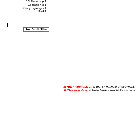
3D Sketchup
Oliemalerier
Stregtegninger
iPad
!!! Husk venligst:
at
al
grafisk matriale er copyrig
!!! Please notice:
© Helle Markussen All Rights reser