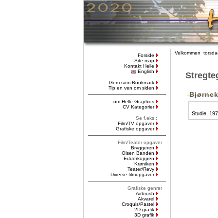
Velkommen torsdag
Forside
Site map
Kontakt Helle
English
Stregte
Gem som Bookmark
Tip en ven om siden
Bjørnek
om Helle Graphics
CV Kategorier
Studie, 197
Se f.eks.:
Film/TV opgaver
Grafiske opgaver
Film/Teater opgaver
Bryggeren
Olsen Banden
Edderkoppen
Krøniken
Teater/Revy
Diverse filmopgaver
Grafiske genrer
Airbrush
Akvarel
Croquis/Pastel
2D grafik
3D grafik