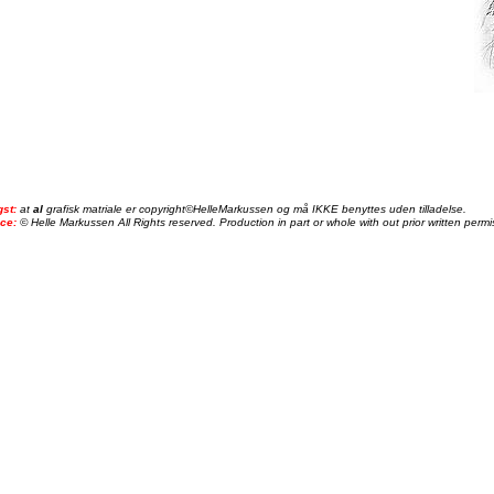
gst:
at
al
grafisk matriale er copyright©HelleMarkussen og må IKKE benyttes uden tilladelse.
ice:
© Helle Markussen All Rights reserved. Production in part or whole with out prior written permis