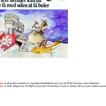
gst:
at
al
grafisk matriale er copyright©HelleMarkussen og må IKKE benyttes uden tilladelse.
ice:
© Helle Markussen All Rights reserved. Production in part or whole with out prior written permis