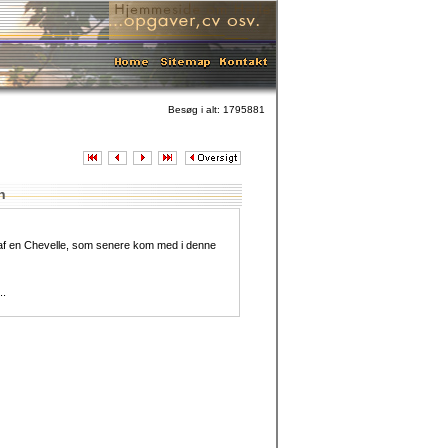
Besøg i alt: 1795881
h
af en Chevelle, som senere kom med i denne
..