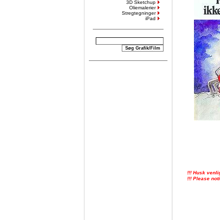
3D Sketchup
Oliemalerier
Stregtegninger
iPad
!!! Husk venli
!!! Please not