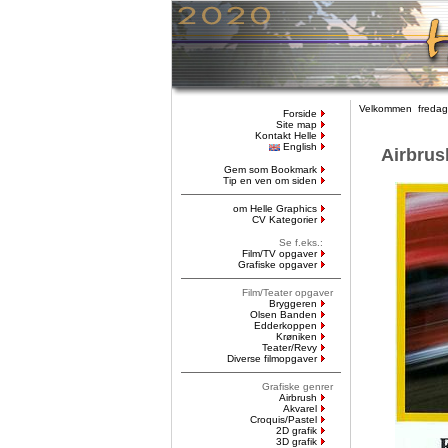
Velkommen fredag,
Forside
Site map
Kontakt Helle
English
Airbrus
Gem som Bookmark
Tip en ven om siden
om Helle Graphics
CV Kategorier
Se f.eks.:
Film/TV opgaver
Grafiske opgaver
Film/Teater opgaver
Bryggeren
Olsen Banden
Edderkoppen
Krøniken
Teater/Revy
Diverse filmopgaver
Grafiske genrer
Airbrush
Akvarel
Croquis/Pastel
2D grafik
3D grafik