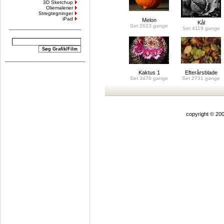
3D Sketchup
Oliemalerier
Stregtegninger
iPad
Melon
Kål
Set 2623 gange
Set 4119 gange
Kaktus 1
Efterårsblade
Set 3476 gange
Set 2731 gange
copyright © 200