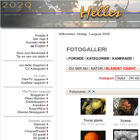
Velkommen fredag, 7 august 2026
Forside
Site map
Kontakt Helle
English
FOTOGALLERI
Gem som Bookmark
Tip en ven om siden
|
FORSIDE
|
KATEGORIER
|
KAMERAER
|
om Helle Graphics
DU SER NU
: NATUR /
BLANDET GRØNT
CV Kategorier
Se f.eks.:
Kategori:
Film/TV opgaver
Grafiske opgaver
Film/Teater opgaver
Fotonavn:
Bryggeren
Olsen Banden
Edderkoppen
Krøniken
Teater/Revy
Diverse filmopgaver
Tomat plante
Svamp
Grafiske genrer
Set 2197 gange
Airbrush
Set 2414 gange
Akvarel
Croquis/Pastel
2D grafik
3D grafik